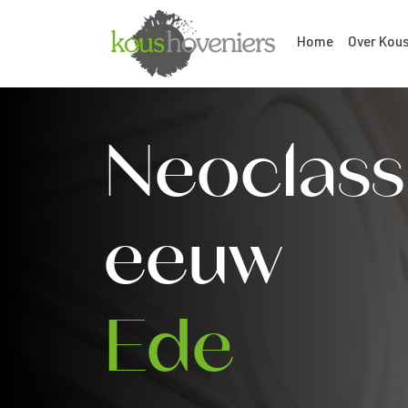
Home
Over Kou
Neoclass
eeuw
Ede