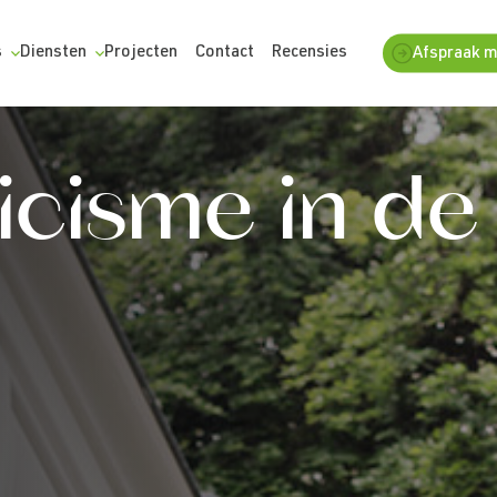
s
Diensten
Projecten
Contact
Recensies
Afspraak 
icisme in de 