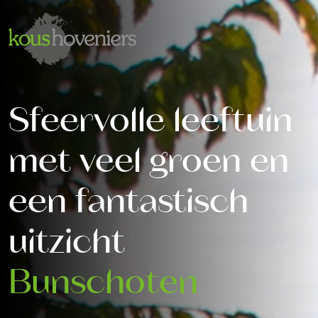
Sfeervolle leeftuin
met veel groen en
een fantastisch
uitzicht
Bunschoten