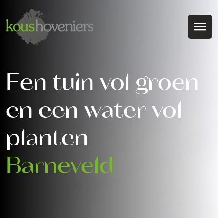
Een tuin vol groen
en een water vol
planten
Barneveld