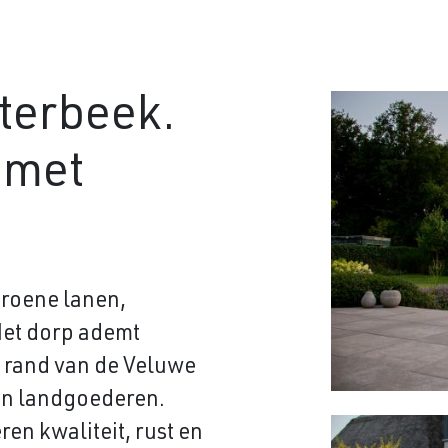
terbeek.
n met
groene lanen,
 Het dorp ademt
e rand van de Veluwe
en landgoederen.
n kwaliteit, rust en