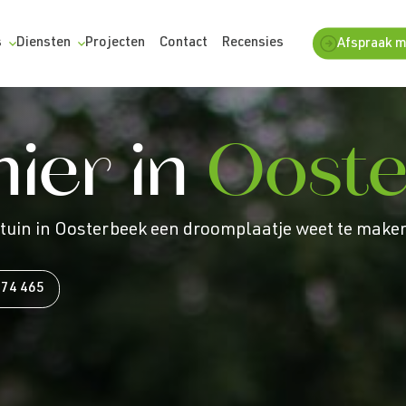
s
Diensten
Projecten
Contact
Recensies
Afspraak 
ier in
Oost
 tuin in Oosterbeek een droomplaatje weet te maken
474 465