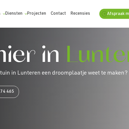
s
Diensten
Projecten
Contact
Recensies
Afspraak 
ier in
Lunte
tuin in Lunteren een droomplaatje weet te maken? 
474 465